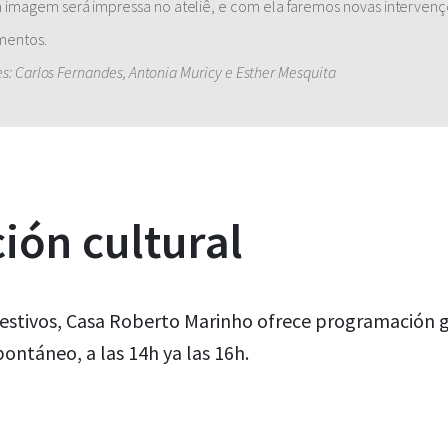
 imagem será impressa no ateliê, e com ela faremos novas interven
mentos.
s: Carlos Fernandes, Antonia Muricy e Esther Mesquita
ón cultural
estivos, Casa Roberto Marinho ofrece programación gr
ontáneo, a las 14h ya las 16h.