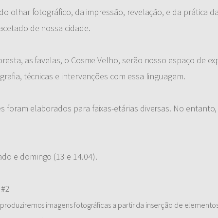
o olhar fotográfico, da impressão, revelação, e da prática da
facetado de nossa cidade.
oresta, as favelas, o Cosme Velho, serão nosso espaço de exp
grafia, técnicas e intervenções com essa linguagem.
s foram elaborados para faixas-etárias diversas. No entanto,
do e domingo (13 e 14.04).
 #2
 produziremos imagens fotográficas a partir da inserção de element