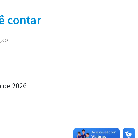
ê contar
ação
o de 2026