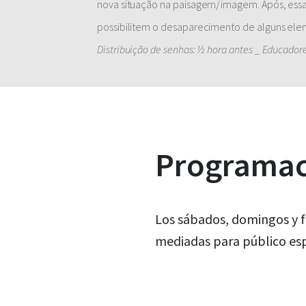
nova situação na paisagem/imagem. Após, essa
possibilitem o desaparecimento de alguns ele
Distribuição de senhas: ½ hora antes _ Educadore
Programaci
Los sábados, domingos y f
mediadas para público esp