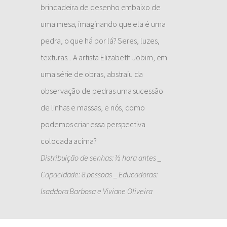
brincadeira de desenho embaixo de
uma mesa, imaginando que ela é uma
pedra, o que há por lá? Seres, luzes,
texturas... A artista Elizabeth Jobim, em
uma série de obras, abstraiu da
observação de pedras uma sucessão
de linhas e massas, e nós, como
podemos criar essa perspectiva
colocada acima?
Distribuição de senhas: ½ hora antes _
Capacidade: 8 pessoas _ Educadoras:
Isaddora Barbosa e Viviane Oliveira