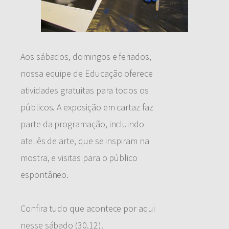
Aos sábados, domingos e feriados,
nossa equipe de Educação oferece
atividades gratuitas para todos os
públicos. A exposição em cartaz faz
parte da programação, incluindo
ateliês de arte, que se inspiram na
mostra, e visitas para o público
espontâneo.
Confira tudo que acontece por aqui
nesse sábado (30.12).