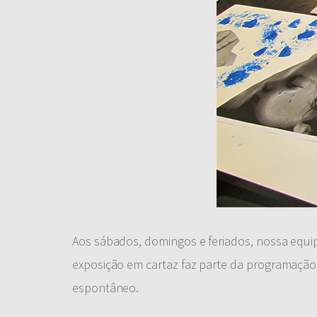
Aos sábados, domingos e feriados, nossa equip
exposição em cartaz faz parte da programação, i
espontâneo.