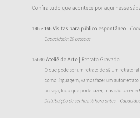
Confira tudo que acontece por aqui nesse sába
Visitas para público espontâneo
|
Conv
14h e 16h
Capacidade: 20 pessoas
Ateliê de Arte
| Retrato Gravado
15h30
O que pode ser um retrato de si? Um retrato fa
como linguagem, vamos fazer um autorretrato 
ou seja, tudo que pode dizer, mas não parecer
Distribuição de senhas: ½ hora antes _ Capacidad