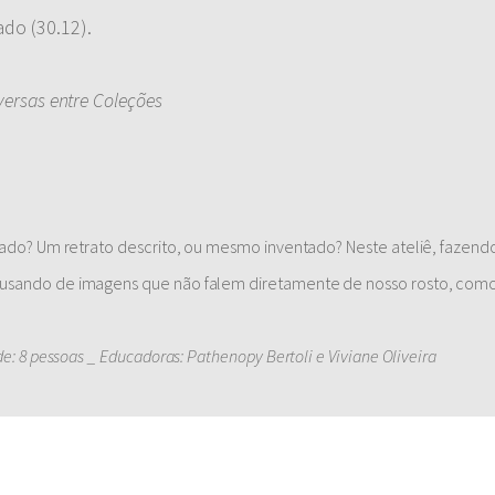
do (30.12).
ersas entre Coleções
lado? Um retrato descrito, ou mesmo inventado? Neste ateliê, fazend
usando de imagens que não falem diretamente de nosso rosto, como 
!
e: 8 pessoas _ Educadoras: Pathenopy Bertoli e Viviane Oliveira