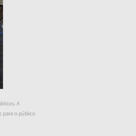
blicos. A
s para o público