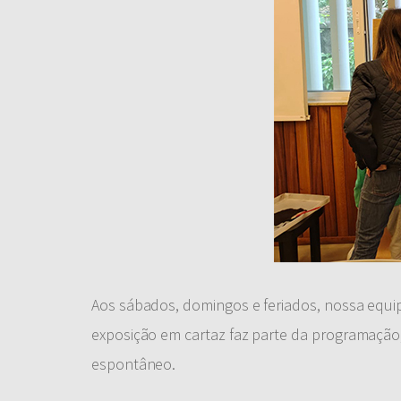
Aos sábados, domingos e feriados, nossa equip
exposição em cartaz faz parte da programação, i
espontâneo.