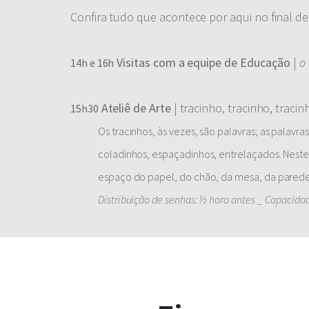
Confira tudo que acontece por aqui no final de
Visitas com a equipe de Educação
|
o
14h e 16h
Ateliê de Arte
| tracinho, tracinho, tracin
15h30
Os tracinhos, às vezes, são palavras; as palavra
coladinhos, espaçadinhos, entrelaçados. Neste
espaço do papel, do chão, da mesa, da parede
Distribuição de senhas: ½ hora antes _ Capacida