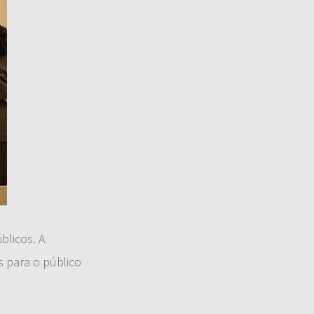
blicos. A
s para o público