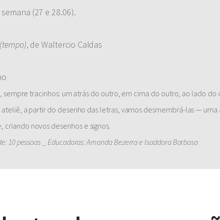
 semana (27 e 28.06).
 (tempo)
, de Waltercio Caldas
ho
s, sempre tracinhos: um atrás do outro, em cima do outro, ao lado do o
 ateliê, a partir do desenho das letras, vamos desmembrá-las — uma
, criando novos desenhos e signos.
de: 10 pessoas _ Educadoras: Amanda Bezerra e Isaddora Barbosa