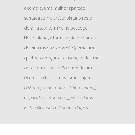
exemplo, uma mulher aparece
sentada sem a artista pintar o rosto
dela - a tela termina no pescoço.
Neste ateliê, a formulação de partes
de pinturas da exposição (como um
quebra-cabeça), a reinvenção de uma
obra com outra, farão parte de um
exercício de criar novas montagens.
Distribuição de senhas: ½ hora antes _
Capacidade: 8 pessoas _ Educadoras:
Esther Mesquita e Manuella Lopes