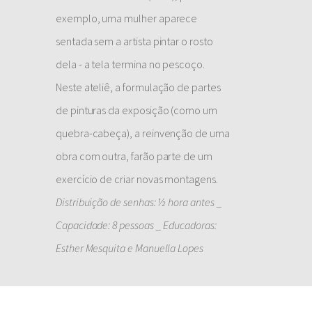
exemplo, uma mulher aparece
sentada sem a artista pintar o rosto
dela - a tela termina no pescoço.
Neste ateliê, a formulação de partes
de pinturas da exposição (como um
quebra-cabeça), a reinvenção de uma
obra com outra, farão parte de um
exercício de criar novas montagens.
Distribuição de senhas: ½ hora antes _
Capacidade: 8 pessoas _ Educadoras:
Esther Mesquita e Manuella Lopes