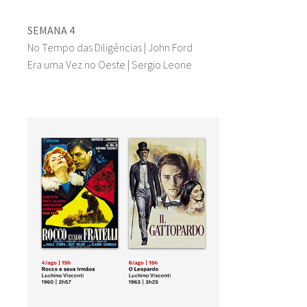
SEMANA 4
No Tempo das Diligências | John Ford
Era uma Vez no Oeste | Sergio Leone