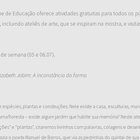
e de Educação oferece atividades gratuitas para todos os pú
ncluindo ateliês de arte, que se inspiram na mostra, e visita
 de semana (05 e 06.07).
lizabeth Jobim: A inconstância da forma
espécies, plantas e construções. Nele existe a casa, esculturas, mur
 há uma floresta – existe algum jardim que habite sua memória? Neste at
truções” e “plantas”, criaremos livrinhos com palavras, colagens e dese
zia o poeta Manuel de Barros, que via as pedrinhas do quintal de su