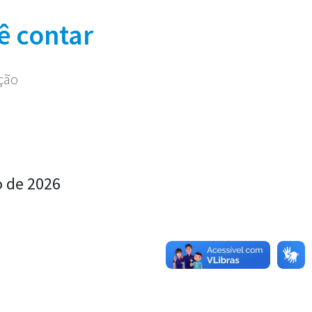
ê contar
ação
o de 2026