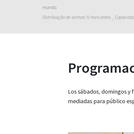
mundo.
Distribuição de senhas: ½ hora antes _ Capacidad
Programaci
Los sábados, domingos y f
mediadas para público esp