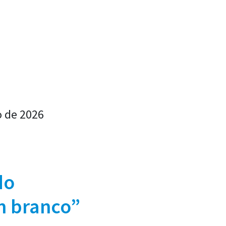
o de 2026
do
m branco”