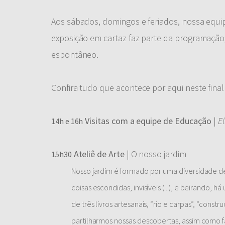
Aos sábados, domingos e feriados, nossa equip
exposição em cartaz faz parte da programação, i
espontâneo.
Confira tudo que acontece por aqui neste final
Visitas com a equipe de Educação
|
E
14h e 16h
Ateliê de Arte
| O nosso jardim
15h30
Nosso jardim é formado por uma diversidade de 
coisas escondidas, invisíveis (...), e beirando,
de três livros artesanais, “rio e carpas”, “cons
partilharmos nossas descobertas, assim como fa