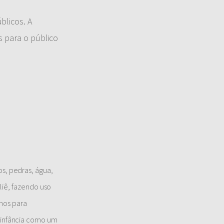
blicos. A
s para o público
os, pedras, água,
eliê, fazendo uso
nhos para
a infância como um