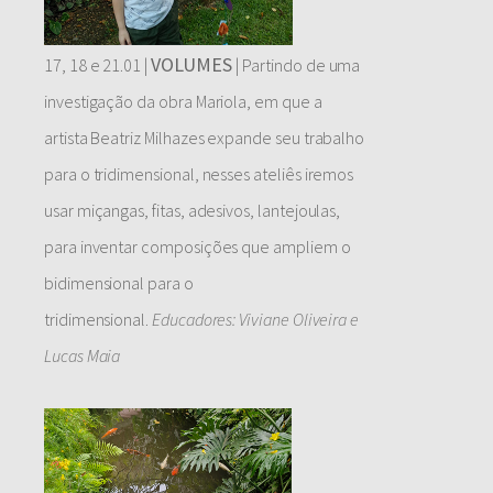
VOLUMES
17, 18 e 21.01 |
| Partindo de uma
investigação da obra Mariola, em que a
artista Beatriz Milhazes expande seu trabalho
para o tridimensional, nesses ateliês iremos
usar miçangas, fitas, adesivos, lantejoulas,
para inventar composições que ampliem o
bidimensional para o
tridimensional.
Educadores: Viviane Oliveira e
Lucas Maia