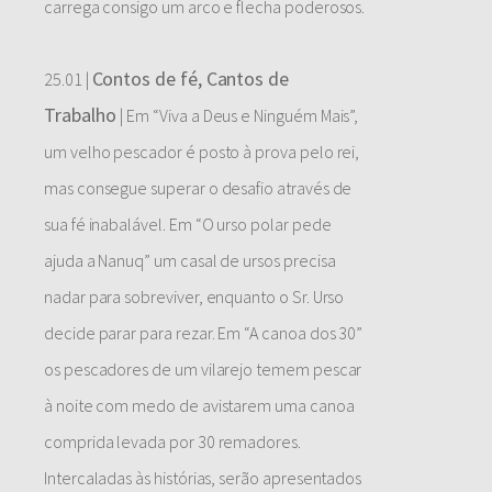
carrega consigo um arco e flecha poderosos.
Contos de fé, Cantos de
25.01 |
Trabalho
| Em “Viva a Deus e Ninguém Mais”,
um velho pescador é posto à prova pelo rei,
mas consegue superar o desafio através de
sua fé inabalável. Em “O urso polar pede
ajuda a Nanuq” um casal de ursos precisa
nadar para sobreviver, enquanto o Sr. Urso
decide parar para rezar. Em “A canoa dos 30”
os pescadores de um vilarejo temem pescar
à noite com medo de avistarem uma canoa
comprida levada por 30 remadores.
Intercaladas às histórias, serão apresentados