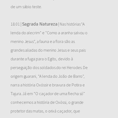
de um sábio teste.
Sagrada Natureza
18.01 |
| Nas histórias “A
lenda do alecrim” e “Como a aranha salvou o
menino Jesus”, a fauna e a flora são as
grandes aliadas do menino Jesus e seus pais
durante a fuga para o Egito, devido à
perseguição dos soldados do rei Herodes. De
origem guarani, “A lenda do João de Barro”,
narra a história Oxóssir e bravura de Potira e
Tajura. Já em “O caçador de uma flecha só”
conhecemos a história de Oxóssi, o grande
protetor das matas, o orixá caçador, que