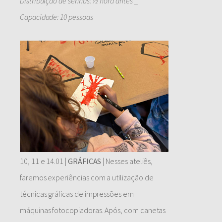
Distribuição de senhas: ½ hora antes _
Capacidade: 10 pessoas
10, 11 e 14.01 |
GRÁFICAS
| Nesses ateliês,
faremos experiências com a utilização de
técnicas gráficas de impressões em
máquinas fotocopiadoras. Após, com canetas