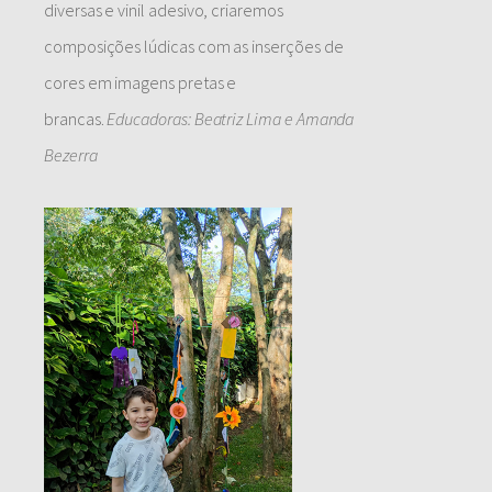
diversas e vinil adesivo, criaremos
composições lúdicas com as inserções de
cores em imagens pretas e
brancas.
Educadoras: Beatriz Lima e Amanda
Bezerra