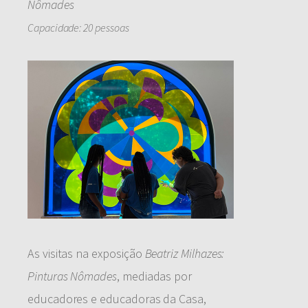
Nômades
Capacidade: 20 pessoas
As visitas na exposição
Beatriz Milhazes:
Pinturas Nômades
, mediadas por
educadores e educadoras da Casa,