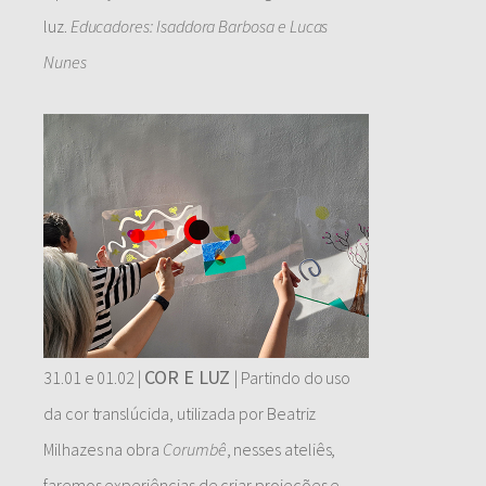
luz.
Educadores: Isaddora Barbosa e Lucas
Nunes
COR E LUZ
31.01 e 01.02 |
| Partindo do uso
da cor translúcida, utilizada por Beatriz
Milhazes na obra
Corumbê
, nesses ateliês,
faremos experiências de criar projeções e