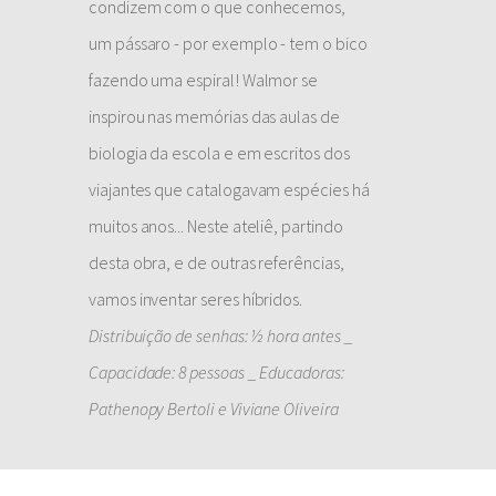
condizem com o que conhecemos,
um pássaro - por exemplo - tem o bico
fazendo uma espiral! Walmor se
inspirou nas memórias das aulas de
biologia da escola e em escritos dos
viajantes que catalogavam espécies há
muitos anos... Neste ateliê, partindo
desta obra, e de outras referências,
vamos inventar seres híbridos.
Distribuição de senhas: ½ hora antes _
Capacidade: 8 pessoas _ Educadoras:
Pathenopy Bertoli e Viviane Oliveira