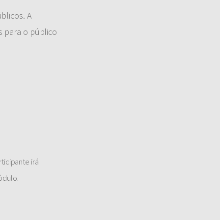
blicos. A
s para o público
ticipante irá
ódulo.