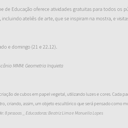
e de Educação oferece atividades gratuitas para todos os pú
ncluindo ateliês de arte, que se inspiram na mostra, e visita
do e domingo (21 e 22.12).
scânio MMM: Geometria Inquieta
riação de cubos em papel vegetal, utilizando luzes e cores. Cada par
tro, criando, assim, um objeto escultórico que será pensado como m
de: 8 pessoas _ Educadoras: Beatriz Lima e Manuella Lopes