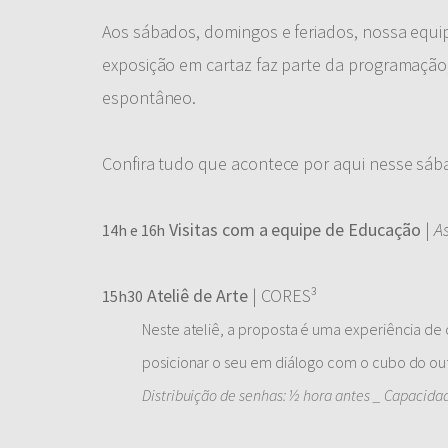
Aos sábados, domingos e feriados, nossa equip
exposição em cartaz faz parte da programação, i
espontâneo.
Confira tudo que acontece por aqui nesse sába
Visitas com a equipe de Educação
|
A
14h e 16h
Ateliê de Arte
| CORES³
15h30
Neste ateliê, a proposta é uma experiência de c
posicionar o seu em diálogo com o cubo do ou
Distribuição de senhas: ½ hora antes _ Capacida