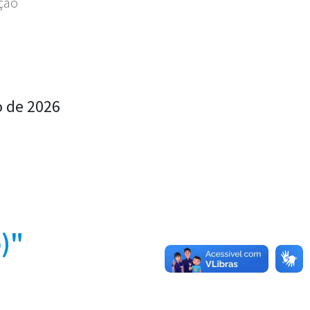
ação
o de 2026
)"