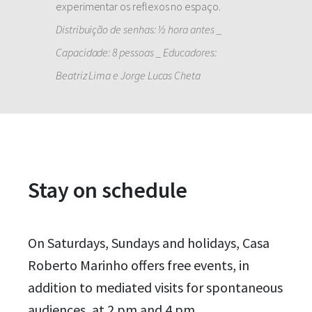
experimentar os reflexos no espaço.
Distribuição de senhas: ½ hora antes _
Capacidade: 8 pessoas _ Educadores:
Beatriz Lima e Jorge Lucas Cheta
Stay on schedule
On Saturdays, Sundays and holidays, Casa
Roberto Marinho offers free events, in
addition to mediated visits for spontaneous
audiences, at 2 pm and 4 pm.