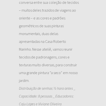
conversa entre sua coleção de tecidos
– muitos deles trazidos de viagens ao
oriente – e as cores e padrões
geométricos de suas pinturas
monumentais, duas delas
apresentadas na Casa Roberto
Marinho. Nesse ateliê, vamos reunir
tecidos de padronagens, cores e
texturas muito diversas, para construir
uma grande pintura “a seco” em nosso
jardim.
Distribuição de senhas: ½ hora antes _
Capacidade: 8 pessoas _ Educadores:
Caju Lopes e Viviane Oliveira