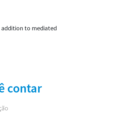
n addition to mediated
ê contar
ação