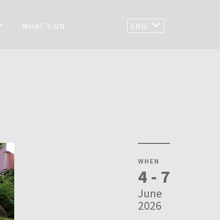
WHAT'S ON
ENG
WHEN
4 - 7
June
2026