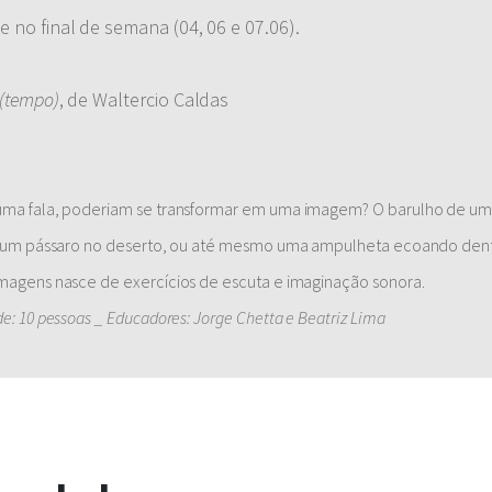
e no final de semana (04, 06 e 07.06).
 (tempo)
, de Waltercio Caldas
e uma fala, poderiam se transformar em uma imagem? O barulho de um
 de um pássaro no deserto, ou até mesmo uma ampulheta ecoando dentr
 imagens nasce de exercícios de escuta e imaginação sonora.
e: 10 pessoas _ Educadores: Jorge Chetta e Beatriz Lima