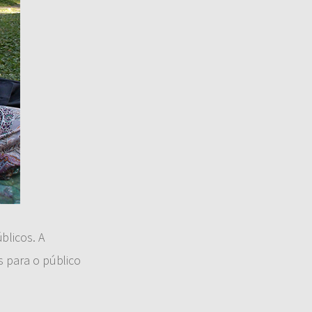
blicos. A
s para o público