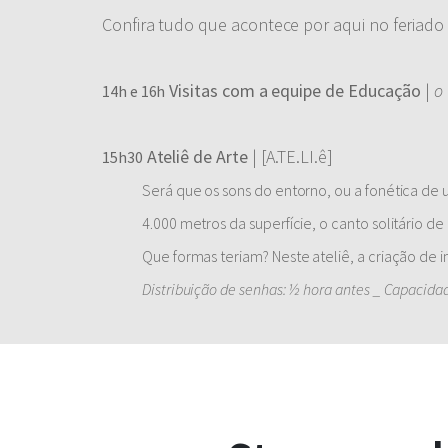
Confira tudo que acontece por aqui no feriado 
Visitas com a equipe de Educação
|
o
14h e 16h
Ateliê de Arte
| [A.TE.LI.ê]
15h30
Será que os sons do entorno, ou a fonética d
4.000 metros da superfície, o canto solitário
Que formas teriam? Neste ateliê, a criação de
Distribuição de senhas: ½ hora antes _ Capacidad