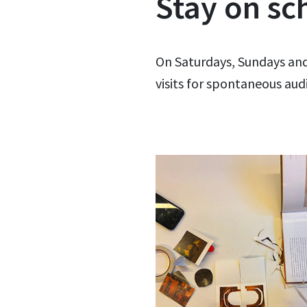
Stay on sc
On Saturdays, Sundays and
visits for spontaneous aud