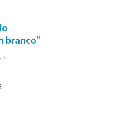
do
m branco”
ação
6