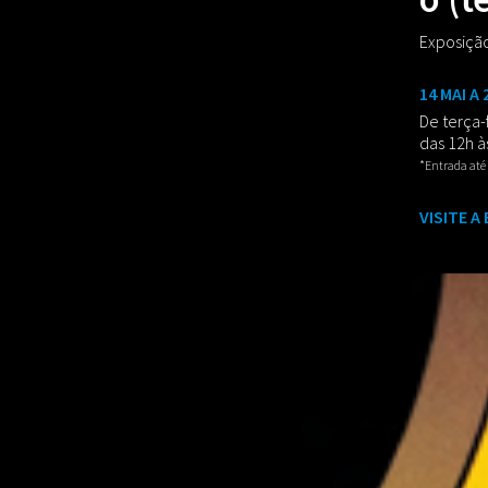
Exposição
14 MAI A 
De terça-
das 12h à
*Entrada até
VISITE A