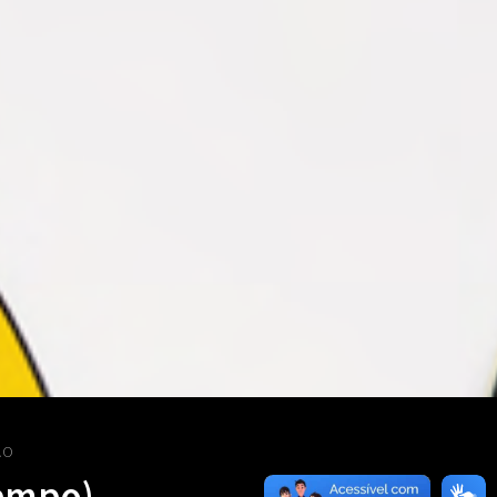
ÃO
tempo)