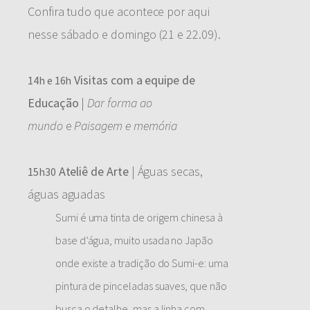
Confira tudo que acontece por aqui
nesse sábado e domingo (21 e 22.09).
Visitas com a equipe de
14h e 16h
Educação
|
Dar forma ao
mundo
e
Paisagem e memória
Ateliê de Arte
| Águas secas,
15h30
águas aguadas
Sumi é uma tinta de origem chinesa à
base d’água, muito usada no Japão
onde existe a tradição do Sumi-e: uma
pintura de pinceladas suaves, que não
busca o detalhe, mas a linha com