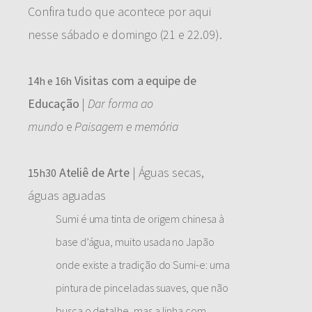
Confira tudo que acontece por aqui
nesse sábado e domingo (21 e 22.09).
Visitas com a equipe de
14h e 16h
Educação
|
Dar forma ao
mundo
e
Paisagem e memória
Ateliê de Arte
| Águas secas,
15h30
águas aguadas
Sumi é uma tinta de origem chinesa à
base d’água, muito usada no Japão
onde existe a tradição do Sumi-e: uma
pintura de pinceladas suaves, que não
busca o detalhe, mas a linha com