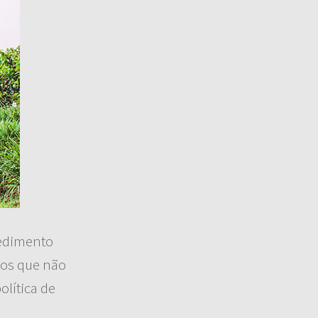
cedimento
mos que não
lítica de