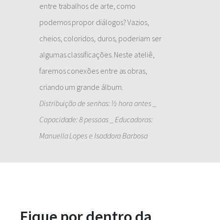
entre trabalhos de arte, como
podemos propor diálogos? Vazios,
cheios, coloridos, duros, poderiam ser
algumas classificações. Neste ateliê,
faremos conexões entre as obras,
criando um grande álbum.
Distribuição de senhas: ½ hora antes _
Capacidade: 8 pessoas _ Educadoras:
Manuella Lopes e Isaddora Barbosa
Fique por dentro da