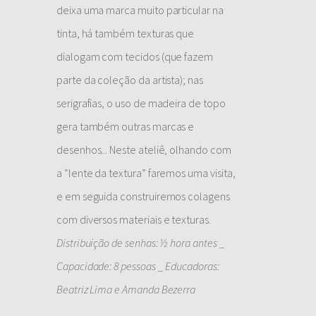
deixa uma marca muito particular na
tinta, há também texturas que
dialogam com tecidos (que fazem
parte da coleção da artista); nas
serigrafias, o uso de madeira de topo
gera também outras marcas e
desenhos... Neste ateliê, olhando com
a “lente da textura” faremos uma visita,
e em seguida construiremos colagens
com diversos materiais e texturas.
Distribuição de senhas: ½ hora antes _
Capacidade: 8 pessoas _ Educadoras:
Beatriz Lima e Amanda Bezerra