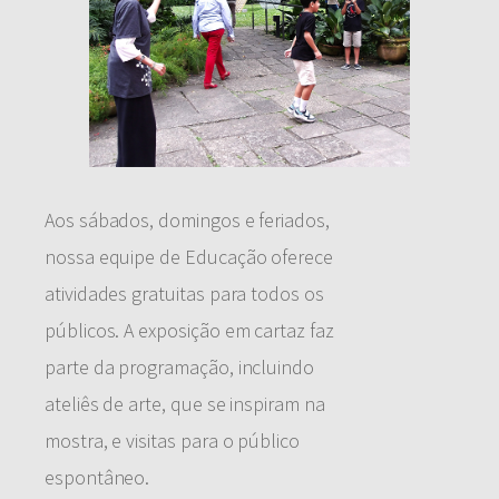
Aos sábados, domingos e feriados,
nossa equipe de Educação oferece
atividades gratuitas para todos os
públicos. A exposição em cartaz faz
parte da programação, incluindo
ateliês de arte, que se inspiram na
mostra, e visitas para o público
espontâneo.