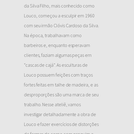
da Silva Filho, mais conhecido como
Louco, começou a esculpir em 1960
com seu irmão Clóvis Cardoso da Silva.
Na época, trabalhavam como
barbeiros e, enquanto esperavam
clientes, faziam algumas peças em
“cascas de cajá”. As esculturas de
Louco possuem feições com traços
fortes feitas em talhe de madeira, e as
desproporções são uma marca de seu
trabalho. Nesse ateliê, vamos
investigar detalhadamente a obra de
Louco e fazer exercícios de distorções
de formas do corpo com nanquim e