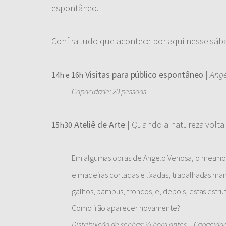
espontâneo.
Confira tudo que acontece por aqui nesse sába
Visitas para público espontâneo
|
Ange
14h e 16h
Capacidade: 20 pessoas
Ateliê de Arte
| Quando a natureza volta
15h30
Em algumas obras de Angelo Venosa, o mesmo 
e madeiras cortadas e lixadas, trabalhadas man
galhos, bambus, troncos, e, depois, estas estr
Como irão aparecer novamente?
Distribuição de senhas: ½ hora antes _ Capacida