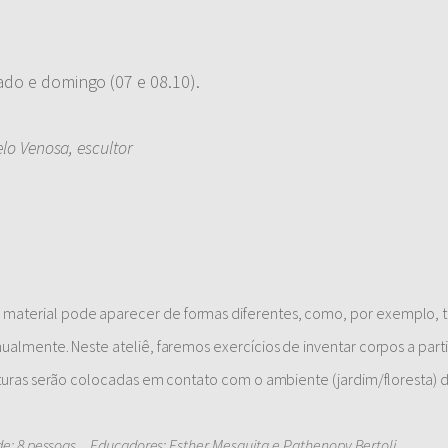
do e domingo (07 e 08.10).
lo Venosa, escultor
material pode aparecer de formas diferentes, como, por exemplo, t
ualmente. Neste ateliê, faremos exercícios de inventar corpos a parti
uturas serão colocadas em contato com o ambiente (jardim/floresta) 
de: 8 pessoas _ Educadores: Esther Mesquita e Pathenopy Bertoli