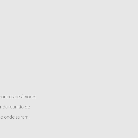
roncos de árvores
r da reunião de
de onde saíram.