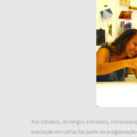
Aos sábados, domingos e feriados, nossa equip
exposição em cartaz faz parte da programação, i