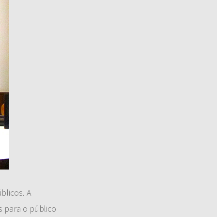
blicos. A
s para o público