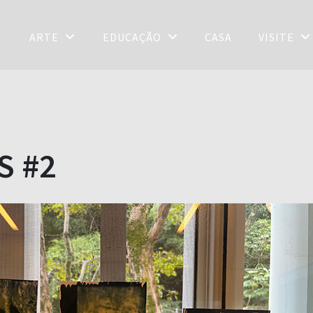
ARTE
EDUCAÇÃO
CASA
VISITE
S #2