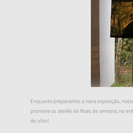
Enquanto preparamos a nova exposição, nosso
promove os ateliês de finais de semana, no en
de olho!