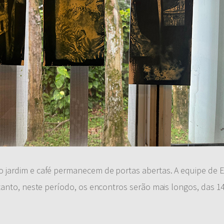
 jardim e café permanecem de portas abertas. A equipe de
tanto, neste período, os encontros serão mais longos, das 1