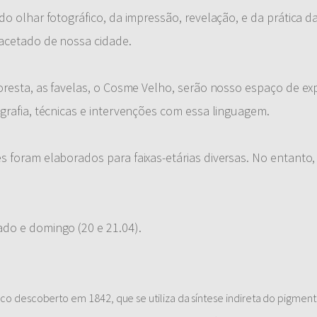
o olhar fotográfico, da impressão, revelação, e da prática da
facetado de nossa cidade.
oresta, as favelas, o Cosme Velho, serão nosso espaço de exp
grafia, técnicas e intervenções com essa linguagem.
s foram elaborados para faixas-etárias diversas. No entanto,
do e domingo (20 e 21.04).
co descoberto em 1842, que se utiliza da síntese indireta do pigment