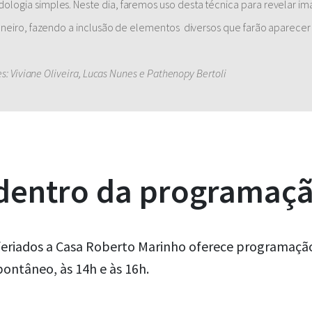
logia simples. Neste dia, faremos uso desta técnica para revelar i
Janeiro, fazendo a inclusão de elementos diversos que farão aparec
s: Viviane Oliveira, Lucas Nunes e Pathenopy Bertoli
 dentro da programaç
eriados a Casa Roberto Marinho oferece programação 
ontâneo, às 14h e às 16h.