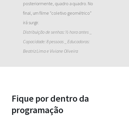
posteriormente, quadro a quadro. No
final, um filme “coletivo geométrico”
irá surgir.
Distribuição de senhas: ½ hora antes _
Capacidade: 8 pessoas _ Educadoras:
Beatriz Lima e Viviane Oliveira
Fique por dentro da
programação