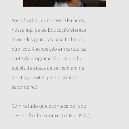
Aos sábados, domingos e feriados,
nossa equipe de Educação oferece
atividades gratuitas para todos os
públicos. A exposição em cartaz faz
parte da programação, incluindo
ateliês de arte, que se inspiram na
mostra, e visitas para o público
espontâneo.
Confira tudo que acontece por aqui
nesse sábado e domingo (08 e 09.02).