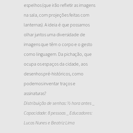
espelhos (que irão refletir as imagens
na sala, com projeções feitas com
lanternas). A ideia é que possamos
olhar juntos uma diversidade de
imagens que têm o corpo e o gesto
como linguagem. Da pichação, que
ocupa os espaços da cidade, aos
desenhos pré-históricos, como
podemos inventar traços e
assinaturas?
Distribuição de senhas: ½ hora antes _
Capacidade: 8 pessoas _ Educadores:
Lucas Nunes e Beatriz Lima