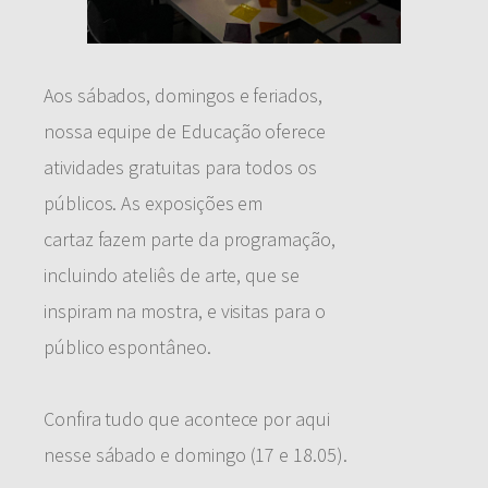
Aos sábados, domingos e feriados,
nossa equipe de Educação oferece
atividades gratuitas para todos os
públicos. As exposições em
cartaz fazem parte da programação,
incluindo ateliês de arte, que se
inspiram na mostra, e visitas para o
público espontâneo.
Confira tudo que acontece por aqui
nesse sábado e domingo (17 e 18.05).