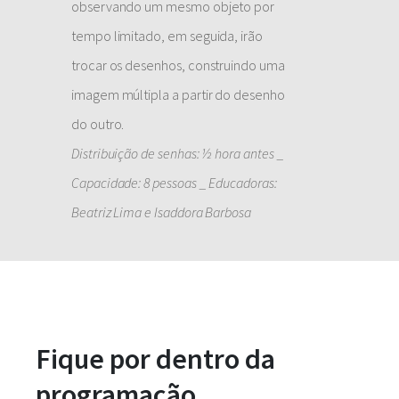
observando um mesmo objeto por
tempo limitado, em seguida, irão
trocar os desenhos, construindo uma
imagem múltipla a partir do desenho
do outro.
Distribuição de senhas: ½ hora antes _
Capacidade: 8 pessoas _ Educadoras:
Beatriz Lima e Isaddora Barbosa
Fique por dentro da
programação