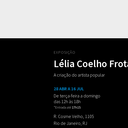
EXPOSIÇÃO
Lélia Coelho Frot
A criação do artista popular
28 ABR A 16 JUL
De terça-feira a domingo
das 12h às 18h
*Entrada até
17h15
R. Cosme Velho, 1105
Rio de Janeiro, RJ